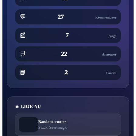
💬
27
Kommentarer
📰
7
Blogs
🛒
22
Annoncer
📘
2
Guides
🔥 LIGE NU
Random scooter
Suzuki Street magic