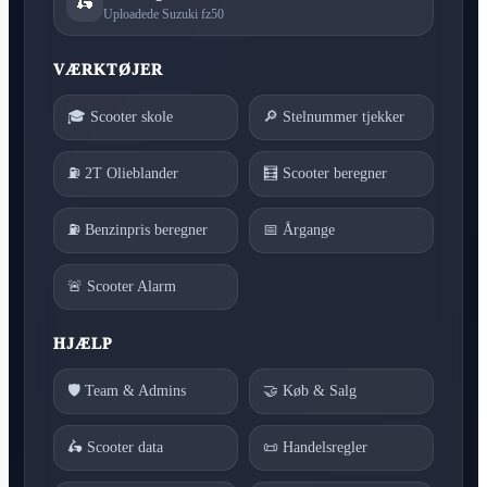
🛵
Uploadede Suzuki fz50
VÆRKTØJER
🎓 Scooter skole
🔎 Stelnummer tjekker
⛽ 2T Olieblander
🧮 Scooter beregner
⛽ Benzinpris beregner
📅 Årgange
🚨 Scooter Alarm
HJÆLP
🛡️ Team & Admins
🤝 Køb & Salg
🛵 Scooter data
📜 Handelsregler