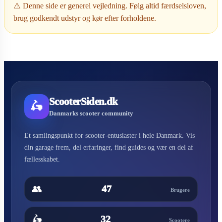
⚠️ Denne side er generel vejledning. Følg altid færdselsloven,
brug godkendt udstyr og kør efter forholdene.
ScooterSiden.dk
🛵
Danmarks scooter community
Et samlingspunkt for scooter-entusiaster i hele Danmark. Vis
din garage frem, del erfaringer, find guides og vær en del af
fællesskabet.
👥
47
Brugere
🛵
32
Scootere