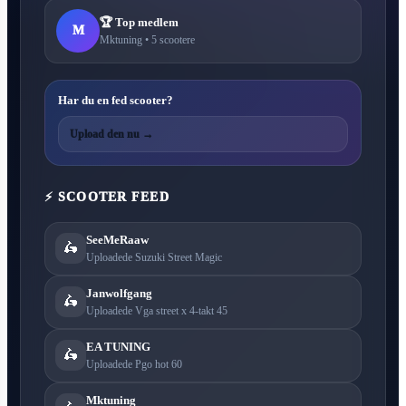
🏆 Top medlem
M
Mktuning • 5 scootere
Har du en fed scooter?
Upload den nu →
⚡ SCOOTER FEED
SeeMeRaaw
🛵
Uploadede Suzuki Street Magic
Janwolfgang
🛵
Uploadede Vga street x 4-takt 45
EA TUNING
🛵
Uploadede Pgo hot 60
Mktuning