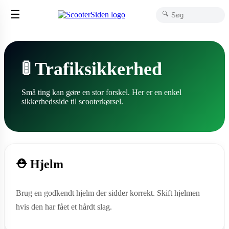
☰
🔍
🚦 Trafiksikkerhed
Små ting kan gøre en stor forskel. Her er en enkel
sikkerhedsside til scooterkørsel.
⛑️ Hjelm
Brug en godkendt hjelm der sidder korrekt. Skift hjelmen
hvis den har fået et hårdt slag.