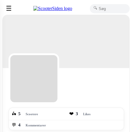
☰
🔍
❤️
🛵
5
3
Scootere
Likes
💬
4
Kommentarer