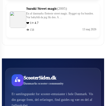
Suzuki Street magic
(2005)
En af danmarks flotteste street magic. Bygget op fra bunden.
Var babyblå da jeg fik den. A …
❤️ 1
⭐ 4.7
13 maj 2026
👁 158
ScooterSiden.dk
🛵
Danmarks scooter community
Et samlingspunkt for scooter-entusiaster i hele Danmark. Vis
din garage frem, del erfaringer, find guides og vær en del af
fællesskabet.