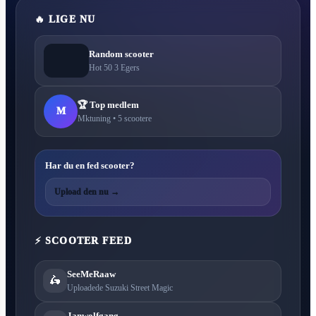
🔥 LIGE NU
Random scooter
Hot 50 3 Egers
🏆 Top medlem
M
Mktuning • 5 scootere
Har du en fed scooter?
Upload den nu →
⚡ SCOOTER FEED
SeeMeRaaw
🛵
Uploadede Suzuki Street Magic
Janwolfgang