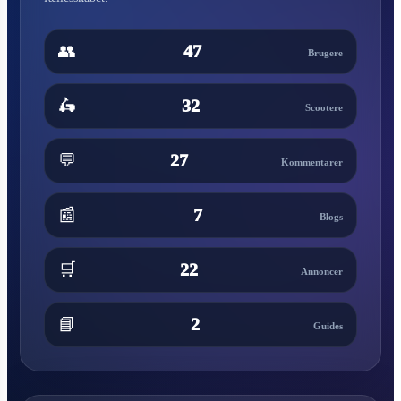
👥
47
Brugere
🛵
32
Scootere
💬
27
Kommentarer
📰
7
Blogs
🛒
22
Annoncer
📘
2
Guides