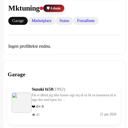
Mktuning
🛡️ Admin
Garage
Marketplace
Status
Fotoalbum
Ingen profiltekst endnu.
Garage
Suzuki fz50
(1992)
Fik et tilbud jeg ikke kunne sige nej til så fik en kammerat til at
tage den med hjem fra …
❤️ 0
⭐ 0
21 jun 2026
👁 35