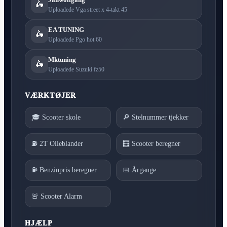
🛵
Uploadede Vga street x 4-takt 45
EA TUNING
🛵
Uploadede Pgo hot 60
Mktuning
🛵
Uploadede Suzuki fz50
VÆRKTØJER
🎓 Scooter skole
🔎 Stelnummer tjekker
⛽ 2T Olieblander
🧮 Scooter beregner
⛽ Benzinpris beregner
📅 Årgange
🚨 Scooter Alarm
HJÆLP