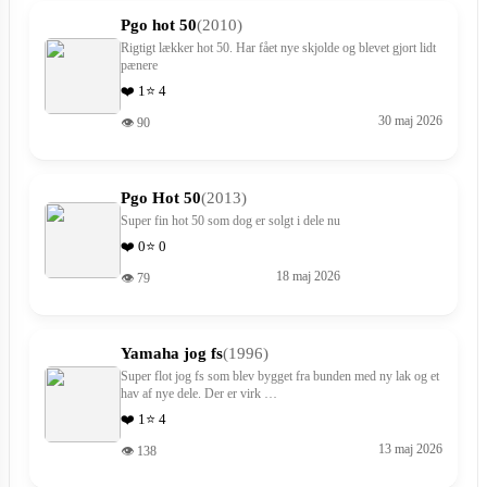
Pgo hot 50
(2010)
Rigtigt lækker hot 50. Har fået nye skjolde og blevet gjort lidt
pænere
❤️ 1
⭐ 4
30 maj 2026
👁 90
Pgo Hot 50
(2013)
Super fin hot 50 som dog er solgt i dele nu
❤️ 0
⭐ 0
18 maj 2026
👁 79
Yamaha jog fs
(1996)
Super flot jog fs som blev bygget fra bunden med ny lak og et
hav af nye dele. Der er virk …
❤️ 1
⭐ 4
13 maj 2026
👁 138